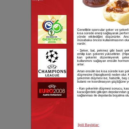
Genellikle sporcular şeker ve şekerli
kısa sürede enerji sağlayarak perfor
yönde etkilediğini düşünürler. Anc
müsabaka öncesi kullanılmasının olum
vardır.
- Şeker, bal, pekmez gibi basit şe
emilip kan şekerini yükseltirler. (Hip
kan şekerini düzenleyerek şeke
kullanımını sağlayan ensülin hormo
artar.
Artan ensülin ise kısa sürede kan şek
düşmesine (hipoglisemi) neden olur. 
şekerinin düşmesi ise, halsizlik, baş
bulantı ve koordinasyon güçlüğüne yo
- Kan şekerinin düşmesi sonucu, kas
karaciğerdeki glikojen depolarından g
sağlanması ile depolarda boşalma olu
İlgili Başlıklar: