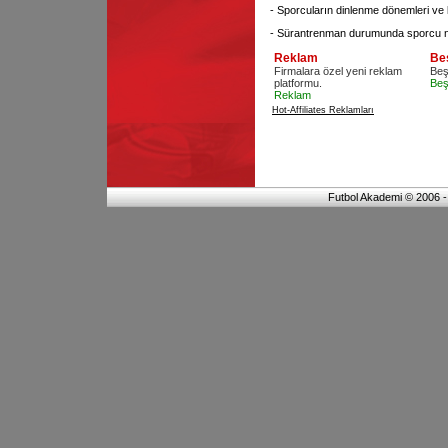
-
Sporcuların dinlenme dönemleri ve k
-
Sürantrenman durumunda sporcu nas
Reklam
Be
Firmalara özel yeni reklam
Beş
platformu.
Beş
Reklam
Hot-Affiliates Reklamları
Futbol Akademi © 2006 - 