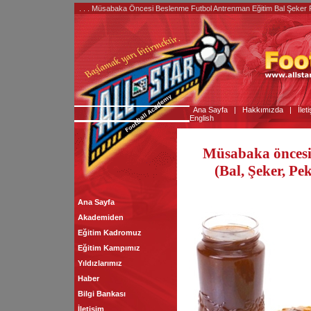
. . . Müsabaka Öncesi Beslenme Futbol Antrenman Eğitim Bal Şeker Pe
Ana Sayfa
|
Hakkımızda
|
İlet
English
Müsabaka öncesin
(Bal, Şeker, Pe
Ana Sayfa
Akademiden
Eğitim Kadromuz
Eğitim Kampımız
Yıldızlarımız
Haber
Bilgi Bankası
İletişim