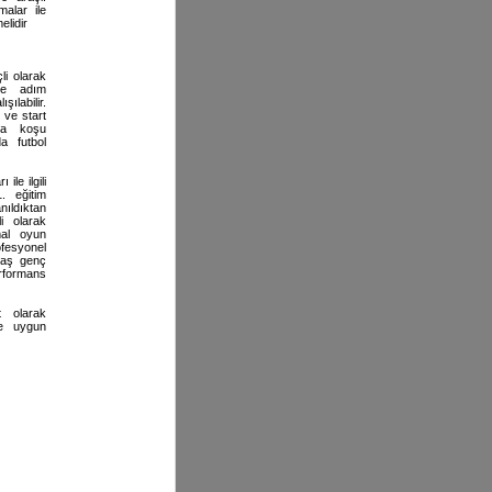
malar ile
elidir
çli olarak
 ve adım
ılabilir.
 ve start
ısa koşu
a futbol
le ilgili
. eğitim
ıldıktan
i olarak
mal oyun
ofesyonel
 yaş genç
formans
 olarak
re uygun