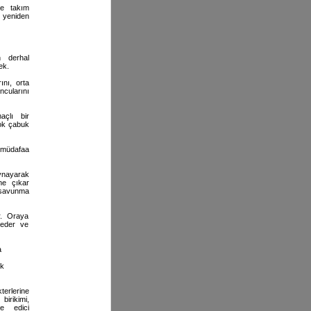
le takım
 yeniden
n derhal
ek.
nı, orta
ularını
açlı bir
ok çabuk
 müdafaa
ynayarak
ne çıkar
 savunma
r. Oraya
 eder ve
a
ek
erlerine
birikimi,
e edici