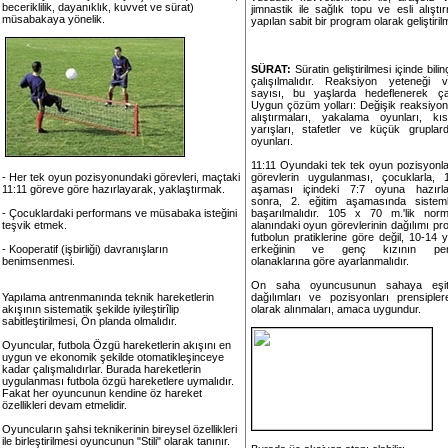
beceriklilik, dayanıklık, kuvvet ve sürat)
jimnastik ile sağlık topu ve esli alıştır
müsabakaya yönelik.
yapılan sabit bir program olarak geliştirilm
SÜRAT:
Süratin geliştirilmesi içinde bilin
çalışılmalıdır. Reaksiyon yeteneği
sayısı, bu yaşlarda hedeflenerek çalış
Uygun çözüm yolları: Değişik reaksiyon
alıştırmaları, yakalama oyunları, k
yarışları, stafetler ve küçük gruplard
oyunları.
11:11 Oyundaki tek tek oyun pozisyonları i
- Her tek oyun pozisyonundaki görevleri, maçtaki
görevlerin uygulanması, çocuklarla, 1
11:11 göreve göre hazırlayarak, yaklaştırmak.
aşaması içindeki 7:7 oyuna hazırlan
sonra, 2. eğitim aşamasında sisteml
- Çocuklardaki performans ve müsabaka isteğini
başarılmalıdır. 105 x 70 m.'lik nor
teşvik etmek.
alanındaki oyun görevlerinin dağılımı pr
futbolun pratiklerine göre değil, 10-14
- Kooperatif (işbirliği) davranışların
erkeğinin ve genç kızının per
benimsenmesi.
olanaklarına göre ayarlanmalıdır.
On saha oyuncusunun sahaya eşit
Yapılama antrenmanında teknik hareketlerin
dağılımları ve pozisyonları prensiple
akışının sistematik şekilde iyileştirîlip
olarak alınmaları, amaca uygundur.
sabitleştirilmesi, Ön planda olmalıdır.
Oyuncular, futbola Özgü hareketlerin akışını en
uygun ve ekonomik şekilde otomatikleşinceye
kadar çalışmalıdırlar. Burada hareketlerin
uygulanması futbola özgü hareketlere uymalıdır.
Fakat her oyuncunun kendine öz hareket
özellikleri devam etmelidir.
Oyuncuların şahsi teknikerinin bireysel özellikleri
ile birleştirilmesi oyuncunun "Stili" olarak tanınır.