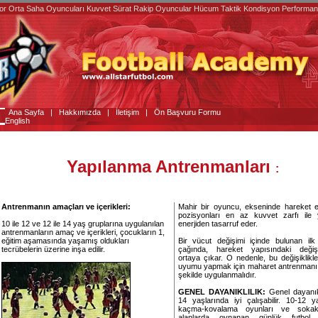
or Orta Saha Oyuncuları Kuvvet Sürat Rakip Oyuncular Hücum Taktik Kondisyon Performan
Ana Sayfa
|
Hakkımızda
|
İletişim
|
Ön Başvuru Formu
English
Yapılanma Antrenmanları
:
Antrenmanın amaçları ve içerikleri:
Mahir bir oyuncu, ekseninde hareket e
pozisyonları en az kuvvet zarfı ile 
10 ile 12 ve 12 ile 14 yaş gruplarına uygulanılan
enerjiden tasarruf eder.
antrenmanların amaç ve içerikleri, çocukların 1,
eğitim aşamasında yaşamış oldukları
Bir vücut değişimi içinde bulunan ilk 
tecrübelerin üzerine inşa edilir.
çağında, hareket yapısındaki değişik
ortaya çıkar. O nedenle, bu değişiklikle
uyumu yapmak için maharet antrenmanı, e
şekilde uygulanmalıdır.
GENEL DAYANIKLILIK:
Genel dayanıkl
14 yaşlarında iyi çalışabilir. 10-12 y
kaçma-kovalama oyunları ve sokak
alanlarda oynanan günlük futbol o