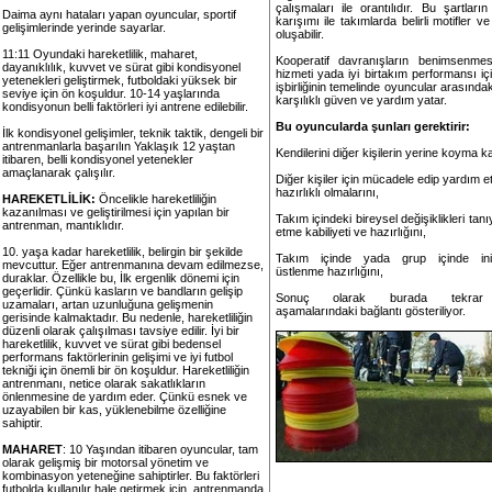
çalışmaları ile orantılıdır. Bu şartların 
Daima aynı hataları yapan oyuncular, sportif
karışımı ile takımlarda belirli motifler v
gelişimlerinde yerinde sayarlar.
oluşabilir.
11:11 Oyundaki hareketlilik, maharet,
Kooperatif davranışların benimsenmes
dayanıklılık, kuvvet ve sürat gibi kondisyonel
hizmeti yada iyi birtakım performansı için
yetenekleri geliştirmek, futboldaki yüksek bir
işbirliğinin temelinde oyuncular arasındaki 
seviye için ön koşuldur. 10-14 yaşlarında
karşılıklı güven ve yardım yatar.
kondisyonun belli faktörleri iyi antrene edilebilir.
Bu oyuncularda şunları gerektirir:
İlk kondisyonel gelişimler, teknik taktik, dengeli bir
antrenmanlarla başarılın Yaklaşık 12 yaştan
Kendilerini diğer kişilerin yerine koyma kab
itibaren, belli kondisyonel yetenekler
amaçlanarak çalışılır.
Diğer kişiler için mücadele edip yardım e
hazırlıklı olmalarını,
HAREKETLİLİK:
Öncelikle hareketliliğin
kazanılması ve geliştirilmesi için yapılan bir
Takım içindeki bireysel değişiklikleri tan
antrenman, mantıklıdır.
etme kabiliyeti ve hazırlığını,
10. yaşa kadar hareketlilik, belirgin bir şekilde
Takım içinde yada grup içinde inisiy
mevcuttur. Eğer antrenmanına devam edilmezse,
üstlenme hazırlığını,
duraklar. Özellikle bu, İlk ergenlik dönemi için
geçerlidir. Çünkü kasların ve bandların gelişip
Sonuç olarak burada tekrar 
uzamaları, artan uzunluğuna gelişmenin
aşamalarındaki bağlantı gösteriliyor.
gerisinde kalmaktadır. Bu nedenle, hareketliliğin
düzenli olarak çalışılması tavsiye edilir. İyi bir
hareketlilik, kuvvet ve sürat gibi bedensel
performans faktörlerinin gelişimi ve iyi futbol
tekniği için önemli bir ön koşuldur. Hareketliliğin
antrenmanı, netice olarak sakatlıkların
önlenmesine de yardım eder. Çünkü esnek ve
uzayabilen bir kas, yüklenebilme özelliğine
sahiptir.
MAHARET
: 10 Yaşından itibaren oyuncular, tam
olarak gelişmiş bir motorsal yönetim ve
kombinasyon yeteneğine sahiptirler. Bu faktörleri
futbolda kullanılır hale getirmek için, antrenmanda