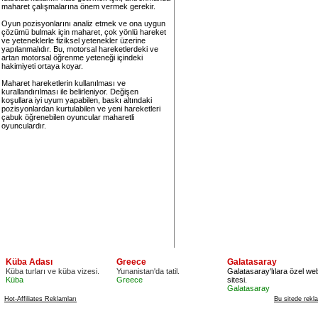
maharet çalışmalarına önem vermek gerekir.
Oyun pozisyonlarını analiz etmek ve ona uygun
çözümü bulmak için maharet, çok yönlü hareket
ve yeteneklerle fiziksel yetenekler üzerine
yapılanmalıdır. Bu, motorsal hareketlerdeki ve
artan motorsal öğrenme yeteneği içindeki
hakimiyeti ortaya koyar.
Maharet hareketlerin kullanılması ve
kurallandırılması ile belirleniyor. Değişen
koşullara iyi uyum yapabilen, baskı altındaki
pozisyonlardan kurtulabilen ve yeni hareketleri
çabuk öğrenebilen oyuncular maharetli
oyunculardır.
Küba Adası
Greece
Galatasaray
Küba turları ve küba vizesi.
Yunanistan'da tatil.
Galatasaray'lılara özel we
Küba
Greece
sitesi.
Galatasaray
Hot-Affiliates Reklamları
Bu sitede rekl