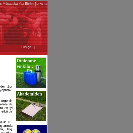
s Müsabaka Yaz Eğitim Şut Atma
Türkçe
|
der. Zor
yaparak,
ergenlik
liklerde
re en iyi
tkili bir
ılık 10-
aşlarında
ta, boş
yunları