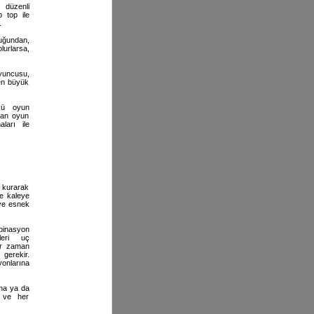
 düzenli
 top ile
.
uğundan,
urlarsa,
yuncusu,
en büyük
nkü oyun
olan oyun
ları ile
 kurarak
e kaleye
i ve esnek
binasyon
leri uç
her zaman
 gerekir.
onlarına
na ya da
i ve her