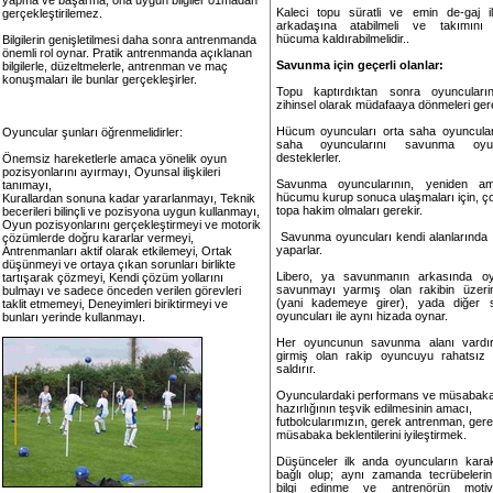
yapma ve başarma, ona uygun bilgiler o1madan
Kaleci topu süratli ve emin de-gaj i
gerçekleştirilemez.
arkadaşına atabilmeli ve takımını
hücuma kaldırabilmelidir..
Bilgilerin genişletilmesi daha sonra antrenmanda
önemli rol oynar. Pratik antrenmanda açıklanan
Savunma için geçerli olanlar:
bilgilerle, düzeltmelerle, antrenman ve maç
konuşmaları ile bunlar gerçekleşirler.
Topu kaptırdıktan sonra oyuncuları
zihinsel olarak müdafaaya dönmeleri ger
Hücum oyuncuları orta saha oyuncuları
Oyuncular şunları öğrenmelidirler:
saha oyuncularını savunma oyunc
desteklerler.
Önemsiz hareketlerle amaca yönelik oyun
pozisyonlarını ayırmayı, Oyunsal ilişkileri
Savunma oyuncularının, yeniden am
tanımayı,
hücumu kurup sonuca ulaşmaları için, ç
Kurallardan sonuna kadar yararlanmayı, Teknik
topa hakim olmaları gerekir.
becerileri bilinçli ve pozisyona uygun kullanmayı,
Oyun pozisyonlarını gerçekleştirmeyi ve motorik
Savunma oyuncuları kendi alanlarında
çözümlerde doğru kararlar vermeyi,
yaparlar.
Antrenmanları aktif olarak etkilemeyi, Ortak
düşünmeyi ve ortaya çıkan sorunları birlikte
Libero, ya savunmanın arkasında o
tartışarak çözmeyi, Kendi çözüm yollarını
savunmayı yarmış olan rakibin üzeri
bulmayı ve sadece önceden verilen görevleri
(yani kademeye girer), yada diğer
taklit etmemeyi, Deneyimleri biriktirmeyi ve
oyuncuları ile aynı hizada oynar.
bunları yerinde kullanmayı.
Her oyuncunun savunma alanı vardı
girmiş olan rakip oyuncuyu rahatsız
saldırır.
Oyunculardaki performans ve müsabak
hazırlığının teşvik edilmesinin amacı,
futbolcularımızın, gerek antrenman, ger
müsabaka beklentilerini iyileştirmek.
Düşünceler ilk anda oyuncuların karakt
bağlı olup; aynı zamanda tecrübelerin 
bilgi edinme ve antrenörün motiv