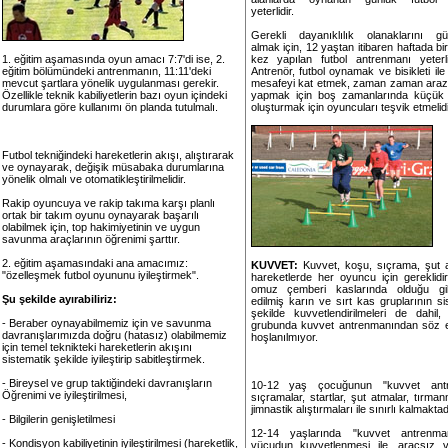
yeterlidir.
Gerekli dayanıklılık olanaklarını g
almak için, 12 yaştan itibaren haftada bir
1. eğitim aşamasında oyun amacı 7:7'di ise, 2.
kez yapılan futbol antrenmanı yeterl
eğitim bölümündeki antrenmanın, 11:11'deki
Antrenör, futbol oynamak ve bisikleti ile
mevcut şartlara yönelik uygulanması gerekir.
mesafeyi kat etmek, zaman zaman araz
Özellikle teknik kabiliyetlerin bazı oyun içindeki
yapmak için boş zamanlarında küçük 
durumlara göre kullanımı ön planda tutulmalı.
oluşturmak için oyuncuları teşvik etmelidi
Futbol tekniğindeki hareketlerin akışı, alıştırarak
ve oynayarak, değişik müsabaka durumlarına
yönelik olmalı ve otomatikleştirilmelidir.
Rakip oyuncuya ve rakip takıma karşı planlı
ortak bir takım oyunu oynayarak başarılı
olabilmek için, top hakimiyetinin ve uygun
savunma araçlarının öğrenimi şarttır.
2. eğitim aşamasındaki ana amacımız:
KUVVET:
Kuvvet, koşu, sıçrama, şut a
"özelleşmek futbol oyununu iyileştirmek".
hareketlerde her oyuncu için gereklidi
omuz çemberi kaslarında olduğu gi
Şu şekilde ayırabiliriz:
edilmiş karın ve sırt kas gruplarının sis
şekilde kuvvetlendirilmeleri de dahil
- Beraber oynayabilmemiz için ve savunma
grubunda kuvvet antrenmanından söz 
davranışlarımızda doğru (hatasız) olabilmemiz
hoşlanılmıyor.
için temel teknikteki hareketlerin akışını
sistematik şekilde iyileştirip sabitleştirmek.
- Bireysel ve grup taktiğindeki davranışların
10-12 yaş çocuğunun "kuvvet antr
Öğrenimi ve iyileştirilmesi,
sıçramalar, startlar, şut atmalar, tırma
jimnastik alıştırmaları ile sınırlı kalmaktad
- Bilgilerin genişletilmesi
12-14 yaşlarında "kuvvet antrenma
- Kondisyon kabiliyetinin iyileştirilmesi (hareketlik,
vücudun kuvvetlenmesi ile, araçsız v