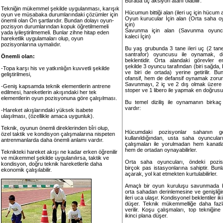
Burada üç aksiyon atanı olabilir:
Tekniğin mükemmel şekilde uygulanması, karışık
Hücumun bittiği alan (ileri uç için hücum a
oyun ve müsabaka durumlarındaki çözümler için
Oyun kurucular İçin alan (Orta saha oy
önemli olan Ön şartlarıdır. Bundan dolayı oyun-
için)
pozisyon durumlarından kopuk öğretilmemeli
Savunma için alan (Savunma oyuncu
yada iyileştirilmemeli. Bunlar zihne hitap eden
kaleci İçin)
hareketlik uygulamaları olup, oyun
pozisyonlarına uymalıdır.
Bu yaş grubunda 3 tane ileri uç (2 tan
santrafor) oyuncusu ile oynamak, d
Önemli olan:
beklentidir. Orta alandaki görevler 
şekilde 3 oyuncu tarafından (biri sağda, b
-Topa karşı his ve yatkınlığın kuvvetli şekilde
ve biri de ortada) yerine getirilir. B
geliştirilmesi,
ofansif, hem de defansif oynamak zorun
Savunmayı, 2 iç ve 2 dış olmak üzere
-Geniş kapsamda teknik elementlerin antrene
stoper ve 1 libero ile yapmak en doğrusu
edilmesi, hareketlerin akışındaki her tek
elementlerin oyun pozisyonuna göre çalışılması.
Bu temel diziliş ile oynamanın birkaç 
vardır:
-Hareket akışlarındaki yüksek isabete
ulaşılması, (özellikle amaca uygunluk).
Teknik, oyunun önemli direklerinden bîri olup,
Hücumdaki pozisyonlar sahanın gen
özel taktik ve kondisyon çalışmalarına nispeten
kullanıldığından, usta saha oyuncula
antrenmanlarda daha önemli anlamı vardır.
çalışmaları ile yorulmadan hem kanatl
hem de ortadan oynayabilirler.
Teknikteki hareket akışı ne kadar erken öğrenilir
ve mükemmel şekilde uygulanılırsa, taktik ve
Orta saha oyuncuları, öndeki pozis
kondisyon, doğru teknik hareketlerle daha
birçok pas istasyonlarına sahiptir. Bun
ekonomik çalışılabilir.
açarak, yol kat etmekten kurtulabilirler.
Amaçlı bir oyun kuruluşu savunmada b
orta sahadan derinlemesine ve genişliğ
ileri uca ulaşır. Kondisyonel beklentiler ik
düşer. Teknik mükemmelliğe daha fazla
verilir. Koşu çalışmaları, top tekniğin
ikinci plana düşer.