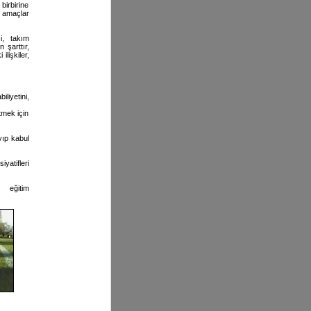
birbirine
e amaçlar
i, takım
 şarttır,
ilişkiler,
iliyetini,
tmek için
ıyıp kabul
atifleri
eğitim