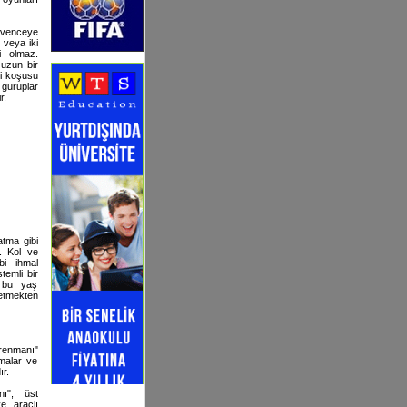
üvenceye
 veya iki
i olmaz.
 uzun bir
i koşusu
guruplar
r.
tma gibi
r. Kol ve
bi ihmal
temli bir
, bu yaş
etmekten
enmanı"
nmalar ve
ır.
nı", üst
e araçlı