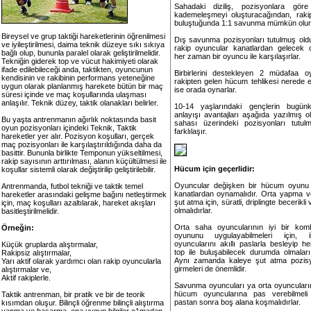
Sahadaki diziliş, pozisyonlara göre
kademeleşmeyi oluşturacağından, rakip
buluştuğunda 1:1 savunma mümkün olur
Bireysel ve grup taktiği hareketlerinin öğrenilmesi
Dış savunma pozisyonları tutulmuş old
ve iyileştirilmesi, daima teknik düzeye sıkı sıkıya
rakip oyuncular kanatlardan gelecek ol
bağlı olup, bununla paralel olarak geliştirilmelidir.
her zaman bir oyuncu ile karşılaşırlar.
Tekniğin giderek top ve vücut hakimiyeti olarak
ifade edilebileceği anda, taktikten, oyuncunun
Birbirlerini destekleyen 2 müdafaa o
kendisinin ve rakibinin performans yeteneğine
rakipten gelen hücum tehlikesi nerede 
uygun olarak planlanmış harekete bütün bir maç
ise orada oynarlar.
süresi içinde ve maç koşullarında ulaşması
anlaşılır. Teknik düzey, taktik olanakları belirler.
10-14 yaşlarındaki gençlerin bugü
anlayışı avantajları aşağıda yazılmış 
Bu yaşta antrenmanın ağırlık noktasında basit
sahası üzerindeki pozisyonları tutulma
oyun pozisyonları içindeki Teknik, Taktik
farklılaşır.
hareketler yer alır. Pozisyon koşulları, gerçek
maç pozisyonları ile karşılaştırıldığında daha da
basittir. Bununla birlikte Temponun yükseltilmesi,
rakip sayısının arttırılması, alanın küçültülmesi ile
Hücum için geçerlidir:
koşullar sistemli olarak değiştirilip geliştirilebilir.
Oyuncular değişken bir hücum oyunu
Antrenmanda, futbol tekniği ve taktik temel
kanatlardan oynamalıdır. Orta yapma v
hareketler arasındaki gelişme bağını netleştirmek
şut atma için, süratli, driplingte becerikl
için, maç koşulları azaltılarak, hareket akışları
olmalıdırlar.
basitleştirilmelidir.
Orta saha oyuncularının iyi bir kom
Örneğin:
oyununu uygulayabilmeleri için, i
oyuncularını akıllı paslarla besleyip 
Küçük gruplarda alıştırmalar,
top ile buluşabilecek durumda olmaları
Rakipsiz alıştırmalar,
Aynı zamanda kaleye şut atma pozisy
Yarı aktif olarak yardımcı olan rakip oyuncularla
girmeleri de önemlidir.
alıştırmalar ve,
Aktif rakiplerle.
Savunma oyuncuları ya orta oyuncuları
hücum oyuncularına pas verebilmel
Taktik antrenman, bir pratik ve bir de teorik
pastan sonra boş alana koşmalıdırlar.
kısımdan oluşur. Bilinçli öğrenme bilinçli alıştırma