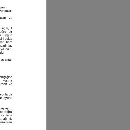
lanı)
uncuları
ları ve
e açık, 1
oğru bir
en uygun
iri solda
unlar hem
dadırlar.
 ya da 1
dur.
avantajı
işliğine
rı koşma
ardan ve
yonlarda
lar oyunu
aşlayıp,
ine doğru
inci plana
 ağırlık
e nazaran